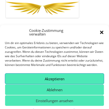
Cookie-Zustimmung
verwalten
UNTERMENÜ
Um dir ein optimales Erlebnis zu bieten, verwenden wir Technologien wie
Kontakt und Haupt-Homepage ◉
Cookies, um Geräteinformationen zu speichern und/oder darauf
DATENSCHUTZERKLÄRUNG ◉
zuzugreifen. Wenn du diesen Technologien zustimmst, können wir Daten
wie das Surfverhalten oder eindeutige IDs auf dieser Website
Wiederrufsrecht ◉
verarbeiten. Wenn du deine Zustimmung nicht erteilst oder zurückziehst,
Impressum ◉
können bestimmte Merkmale und Funktionen beeinträchtigt werden.
Bildernachweis ◉
AGBS ◉
Akzeptieren
Cookie-Richtlinie (EU)
Ablehnen
Einstellungen ansehen