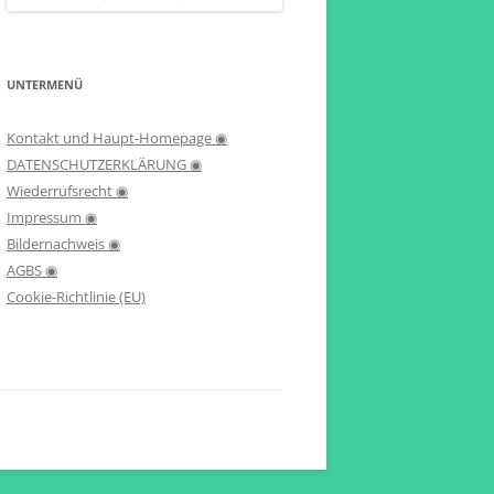
UNTERMENÜ
Kontakt und Haupt-Homepage ◉
DATENSCHUTZERKLÄRUNG ◉
Wiederrufsrecht ◉
Impressum ◉
Bildernachweis ◉
AGBS ◉
Cookie-Richtlinie (EU)