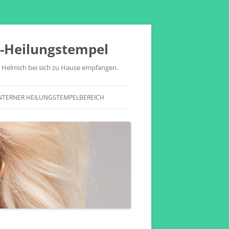
h-Heilungstempel
a Helmich bei sich zu Hause empfangen.
NTERNER HEILUNGSTEMPELBEREICH
HEILBEHANDLUNGSVIDEOS
SEELENTHEMA-DAHINTER-
ERKENNUNGS-UNTERSTÜTZUNGS-
SKRIPT
AUDIO – AFFIRMATIONS /
SUGGESTIONS – VIDEOS FÜR
POSITIVE MUNDRAUMGEDANKEN