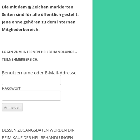
MÖGLICHKEITEN ALTERNATIVER,
Die mit dem ◉ Zeichen markierten
KOSMETISCHER MUNDRAUM-
Seiten sind für alle öffentlich gestellt.
GESUNDHEITSUNTERSTÜTZUNG
Jene ohne gehören zu dem internen
UND -ZAHNPFLEGE.
Mitgliederbereich.
BONUS-HEILBEHANDLUNGS-
VIDEO
LOGIN ZUM INTERNEN HEILBEHANDLUNGS –
TEILNEHMERBEREICH:
Benutzername oder E-Mail-Adresse
Passwort
DESSEN ZUGANGSDATEN WURDEN DIR
BEIM KAUF DER HEILBEHANDLUNGEN