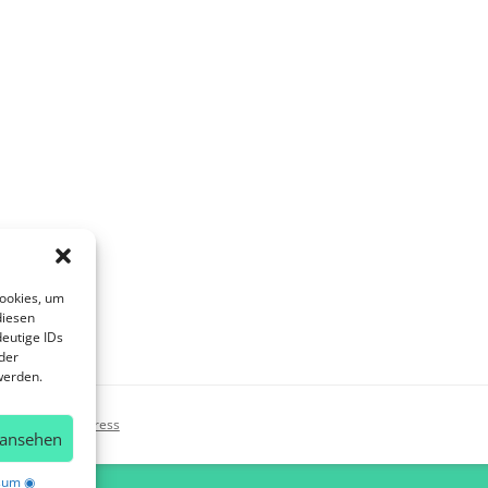
Cookies, um
diesen
eutige IDs
der
werden.
ntiert von WordPress
 ansehen
sum ◉