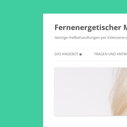
Zum
Inhalt
springen
Fernenergetischer 
Geistige Heilbehandlungen per Videoserie 
DAS ANGEBOT ◉
FRAGEN UND ANTW
ANGEBOTSBESCHREIBUNG-
AUSFÜHRLICH ◉
ANGEBOTSBESCHREIBUNG-
KURZFASSUNG ◉