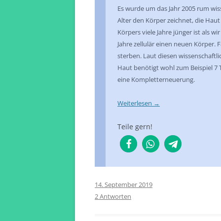
Es wurde um das Jahr 2005
rum
wis
Alter den Körper zeichnet, die Haut 
Körpers viele Jahre jünger ist als wi
Jahre zellulär einen neuen Körper. 
sterben. Laut diesen wissenschaft
Haut benötigt wohl zum Beispiel 7 T
eine Kompletterneuerung.
Weiterlesen
→
Teile gern!
14. September 2019
2 Antworten